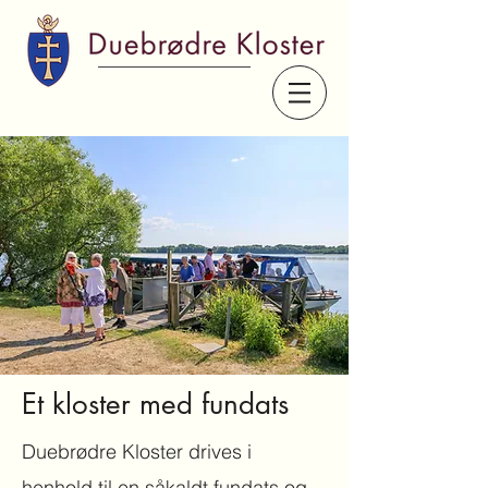
Et kloster med fundats
Duebrødre Kloster drives i
henhold til en såkaldt fundats og