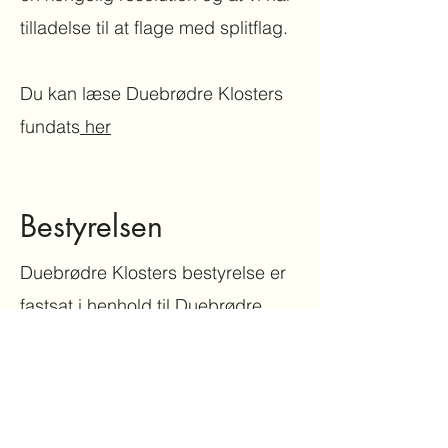
tilladelse til at flage med splitflag.
Du kan læse Duebrødre Klosters
fundats
her
Bestyrelsen
Duebrødre Klosters bestyrelse er
fastsat i henhold til Duebrødre
Klosters fundats, og består af:
Domprovst Anne-Sophie Olander
Christiansen ( formand)
Biskop Ulla Thorbjørn Hansen