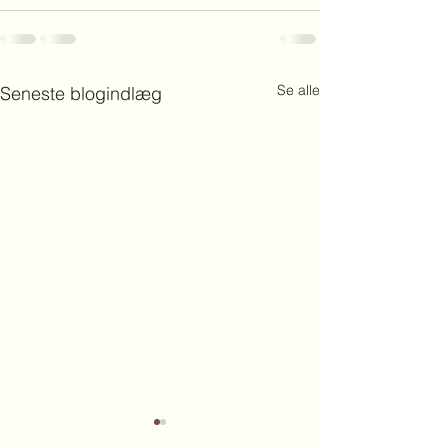
Se alle
Seneste blogindlæg
Vinduespudsning juni
Rettelser i BBR f